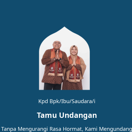
14
SEPTEMBER 2024
Pukul 09.00 - 15.00 WIB
Bertempat di :
Cluster Golden Kirana Surya Blok G 8 No. 13 RT 8 RW 9
Kpd Bpk/Ibu/Saudara/i
Google Maps
Tamu Undangan
Tanpa Mengurangi Rasa Hormat, Kami Mengundan