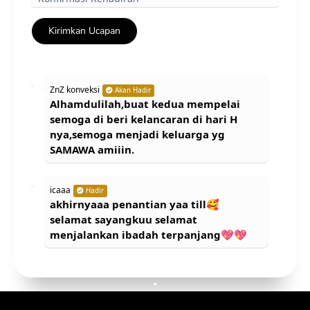
Kirimkan Ucapan
ZnZ konveksi
Akan Hadir
Alhamdulilah,buat kedua mempelai
semoga di beri kelancaran di hari H
nya,semoga menjadi keluarga yg
SAMAWA amiiin.
icaaa
Hadir
akhirnyaaa penantian yaa till🥰
selamat sayangkuu selamat
menjalankan ibadah terpanjang💖💖
Rezoocantimm
Hadir
Selamat sayanggkuu,cintanya abadi
sekali dri keluar smk sampai