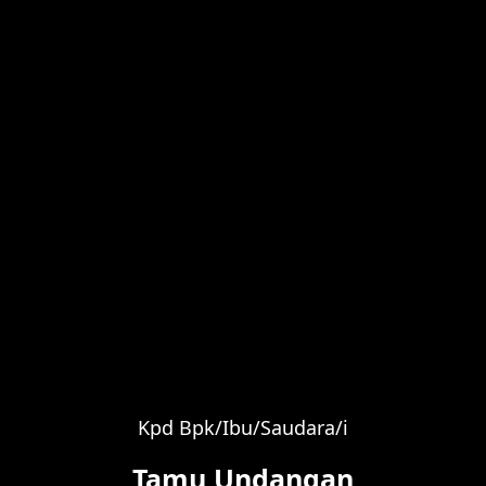
Rizal Mustopa Ama
Putra Dari 
& Ibu. 
Kpd Bpk/Ibu/Saudara/i
Tamu Undangan