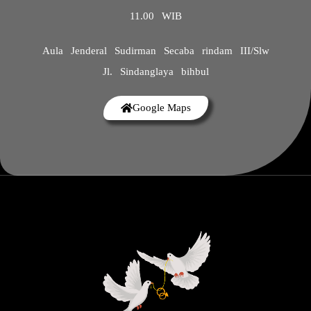
11.00 WIB
Aula Jenderal Sudirman Secaba rindam III/Slw
Jl. Sindanglaya bihbul
Google Maps