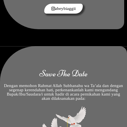
abeybiaggii
Save The Date
Dengan memohon Rahmat Allah Subhanahu wa Ta’ala dan dengan
segenap kerendahan hati, perkenankanlah kami mengundang
Bapak/Ibu/Saudara/i untuk hadir di acara pernikahan kami yang
akan dilaksanakan pada: