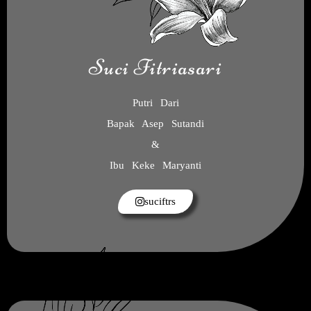
Suci Fitriasari
Putri Dari
Bapak Asep Sutandi
&
Ibu Keke Maryanti
suciftrs