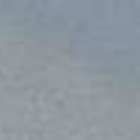
The Wedding Of
21.
12.
24.