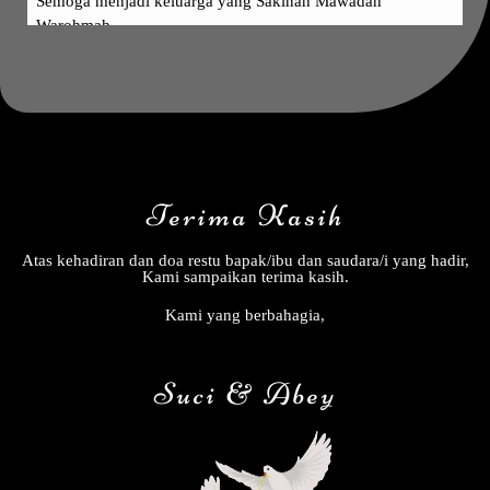
Semoga menjadi keluarga yang Sakinah Mawadah
Warohmah
uu imas ma icih
Tidak Hadir
Maaf ga bisa hadir lg kurang sehat , smg lancar acaranya
dan rumah tangga nya samawa 🤲
Lustrie
Hadir
Terima Kasih
Selamat menempuh hidup baru 🙏,, semoga sakinah
mawadah warahmah aminnn🤲🤲🤲
Atas kehadiran dan doa restu bapak/ibu dan saudara/i yang hadir,
Kami sampaikan terima kasih.
Arief Budiman
Hadir
Kami yang berbahagia,
Smoga dijadikan keluarga SaMaWa
Suci & Abey
Nanda Triska
Akan Hadir
Sepamat menempuh hidup baru neng geulis!! Smg km
bahagia selalu yaa! Abey titip ucii tlg dijaga baik2 smg klg
kalian kelak mjd keluarga yg samawa, bahagia sampai