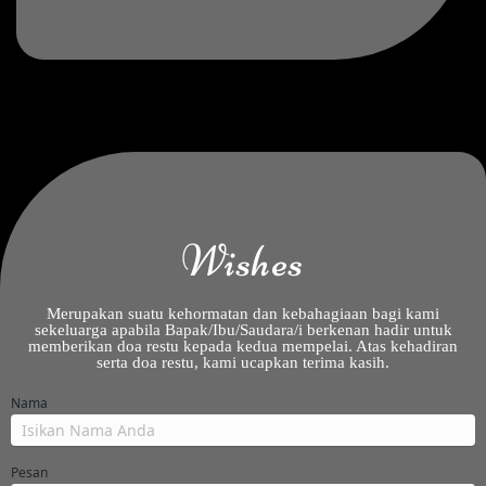
Wishes
Merupakan suatu kehormatan dan kebahagiaan bagi kami
sekeluarga apabila Bapak/Ibu/Saudara/i berkenan hadir untuk
memberikan doa restu kepada kedua mempelai. Atas kehadiran
serta doa restu, kami ucapkan terima kasih.
Nama
Pesan