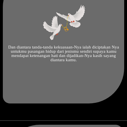
Dan diantara tanda-tanda kekuasaan-Nya ialah diciptakan Nya
untukmu pasangan hidup dari jenismu sendiri supaya kamu
mendapat ketenangan hati dan dijadikan-Nya kasih sayang
diantara kamu.