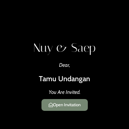
C
Sae
Nuy & Saep
Dear,
Tamu Undangan
You Are Invited.
Open Invitation