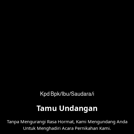
Sabtu
18
Januari 2025
Alamat : Gereja HKBP BALIGE
Google Maps
Kpd Bpk/Ibu/Saudara/i
Tamu Undangan
Tanpa Mengurangi Rasa Hormat, Kami Mengundang Anda
Untuk Menghadiri Acara Pernikahan Kami.