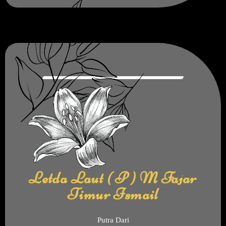
Letda Laut ( P ) M Fajar
Timur Ismail
Putra Dari