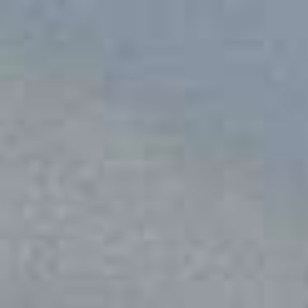
The Wedding Of
Mutiah & Fajar
26. 01 .25.