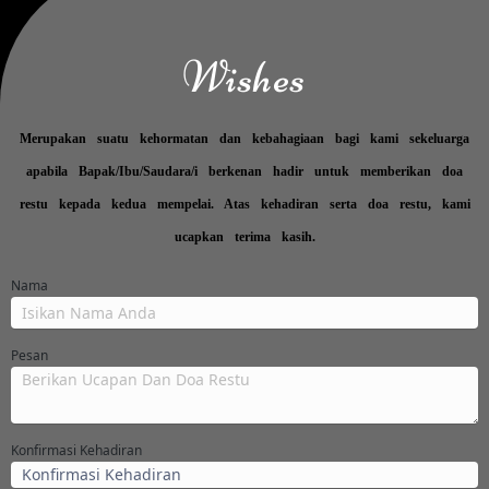
Wishes
Merupakan suatu kehormatan dan kebahagiaan bagi kami sekeluarga
apabila Bapak/Ibu/Saudara/i berkenan hadir untuk memberikan doa
restu kepada kedua mempelai. Atas kehadiran serta doa restu, kami
ucapkan terima kasih.
Nama
Pesan
Konfirmasi Kehadiran