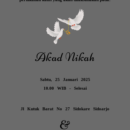
Akad Nikah
Sabtu, 25 Januari 2025
10.00 WIB - Selesai
Jl Kutuk Barat No 27 Sidokare Sidoarjo
&