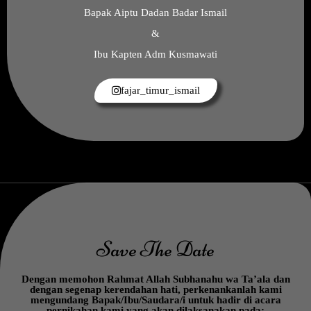
Bapak Aiptu Dadan Badar Ismail
&
Ibu Kapten Adm Kusmawati
fajar_timur_ismail
Save The Date
Dengan memohon Rahmat Allah Subhanahu wa Ta’ala dan
dengan segenap kerendahan hati, perkenankanlah kami
mengundang Bapak/Ibu/Saudara/i untuk hadir di acara
pernikahan kami yang akan dilaksanakan pada: