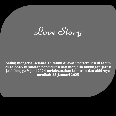
Kepada Yth.
Tamu Undangan
Love Story
Buka Undangan
Saling mengenal selama 12 tahun di awali pertemuan di tahun
2013 SMA kemudian pendidikan dan menjalin hubungan jarak
jauh hingga 9 juni 2024 melaksanakan lamaran dan akhirnya
menikah 25 januari 2025