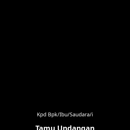
Nur Afni 
Putri Dari Bapak.
& Ibu.
Kpd Bpk/Ibu/Saudara/i
Tamu Undangan