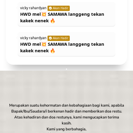
vicky rahardyan
Akan Hadir
HWD mel💥 SAMAWA langgeng tekan
kakek nenek 🔥
vicky rahardyan
Akan Hadir
HWD mel💥 SAMAWA langgeng tekan
kakek nenek 🔥
TESSY
Hadir
Semoga diberikan kelacaran sampai hari
H, SAMAWA
Rifky Fuad B
Tidak Hadir
Semoga diberikan kelancaran sampe
Merupakan suatu kehormatan dan kebahagiaan bagi kami, apabila
hari H nya, tak urun nyumbange wae😁
Bapak/Ibu/Saudara/i berkenan hadir dan memberikan doa restu.
Atas kehadiran dan doa restunya, kami mengucapkan terima
kasih.
Salzabila
Akan Hadir
Kami yang berbahagia,