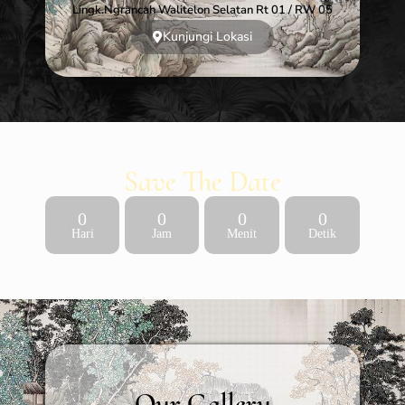
Lingk.ngrancah Walitelon Selatan Rt 01 / RW 05
Kunjungi Lokasi
Save The Date
0
0
0
0
Hari
Jam
Menit
Detik
Our Gallery