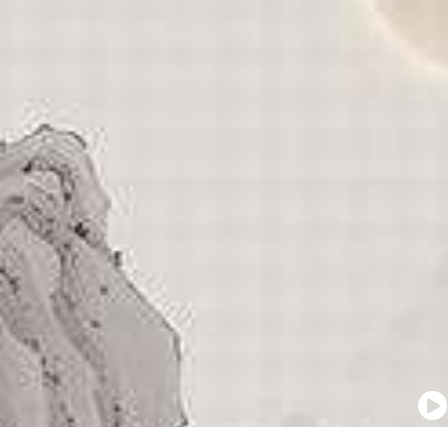
sampai hari H aminnn,
mezzaluna
Akan Hadir
happy wedding mba mell💋
ranny
Tidak Hadir
happy wedding meymey,doa terbaik
dari jepang🥹🙏🏻
Inggrit
Hadir
Langgeng teruss ya mba mell
Tiwi
Akan Hadir
Semoga lancar mba mey Lancar sampai
hari h! 🤍
Christian
Hadir
Semoga lagging sampai Tua nanti mba