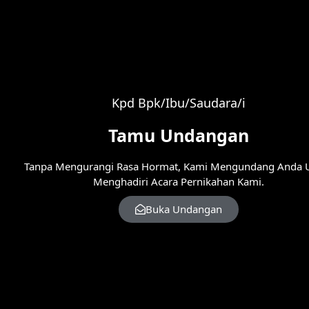
Kpd Bpk/Ibu/Saudara/i
Sabtu
Tamu Undangan
12
Oktober
Tanpa Mengurangi Rasa Hormat, Kami Mengundang Anda 
2024
Menghadiri Acara Pernikahan Kami.
Buka Undangan
10.00 WIB
Lokasi Acara