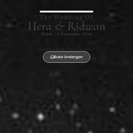
The Wedding Of
Hera & Ridwan
Sabtu, 14 Desember 2024
Kepada Bapak / Ibu / Saudara/i
Buka Undangan