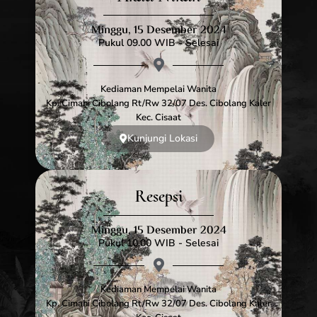
Minggu, 15 Desember 2024
Pukul 09.00 WIB - Selesai
Kediaman Mempelai Wanita
Kp. Cimahi Cibolang Rt/rw 32/07 Des. Cibolang Kaler
Kec. Cisaat
Kunjungi Lokasi
Resepsi
Minggu, 15 Desember 2024
Pukul 10.00 WIB - Selesai
Kediaman Mempelai Wanita
Kp. Cimahi Cibolang Rt/rw 32/07 Des. Cibolang Kaler