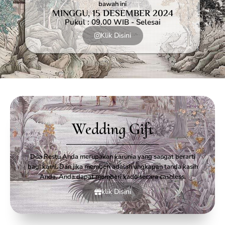
bawah ini
MINGGU, 15 DESEMBER 2024
Pukul : 09.00 WIB - Selesai
Klik Disini
Wedding Gift
Doa Restu Anda merupakan karunia yang sangat berarti
bagi kami. Dan jika memberi adalah ungkapan tanda kasih
Anda, Anda dapat memberi kado secara cashless.
klik Disini