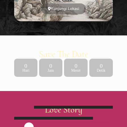
Kec. Cisaat
Kunjungi Lokasi
Save The Date
0
0
0
0
Hari
Jam
Menit
Detik
Love Story