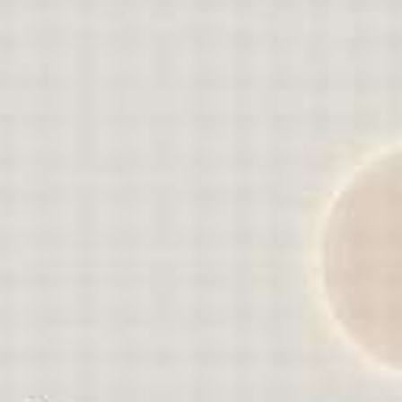
JOKO HARMOKO
Hadir
SELAMAT PAK GILANG, semoga menjadi
keluarga sakinah mawadah warohmah..
Yudha Garing
Hadir
Selamat Gilang berok, semoga lancar
sampai hari H dan menjadi keluarga
samawa
Atang Sanjaya, Pria Tertampan Se-Jawa Tengah
Tidak
Hadir
selamat, Boy. semoga berkah, bahagia
selamanya.
Moh. Fadlan & Keluarga
Tidak Hadir
Barakallahu lakuma wa baraka
a'laikuma wa jama'a bainakuma fii
khoiiir." (Semoga Allah memberikan
keberkahan kepadamu serta