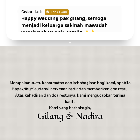
Giskar Hadil
Tidak Hadir
Happy wedding pak gilang, semoga
menjadi keluarga sakinah mawadah
warahmah ya pak, aamiin 🙏🙏
Alex Malindo
Hadir
HWd Buat Nadira Da Gilang Samawa
Aamiin
Mutri Hasan
Merupakan suatu kehormatan dan kebahagiaan bagi kami, apabila
Tidak Hadir
Selamat berbahagia dan menempuh
Bapak/Ibu/Saudara/i berkenan hadir dan memberikan doa restu.
hidup baru buat ananda Gilang, semoga
Atas kehadiran dan doa restunya, kami mengucapkan terima
menjadi keluarga SAMAWA langgeng
kasih.
Kami yang berbahagia,
sampai akhir hayat. Mohon maaf yang
Gilang & Nadira
sebesar besarnya Om tidak bisa hadir
dikarenakan sesuatu hal.