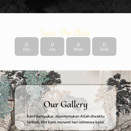
Save The Date
0
0
0
0
Hari
Jam
Menit
Detik
Our Gallery
Kami bersyukur, dipertemukan Allah diwaktu
terbaik, Kini kami menanti hari istimewa kami.