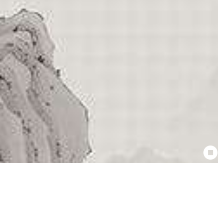
keberkahan atasmu dan semoga Allah
mengumpulkan kalian berdua dalam
kebaikan).
Achmad Ica Hernanda
Hadir
Semoga menjadi keluarga sakinah
mawadah warahmah
Tidak Hadir
Selamat.., semoga sukses dan lancar
acaranya.., semoga menjadi kel samawa
Tidak Hadir
Selamat.., semoga sukses dan lancar
acaranya.., semoga menjadi kel samawa
Tuye naga
Tidak Hadir
Keren dan inspiratif mantap