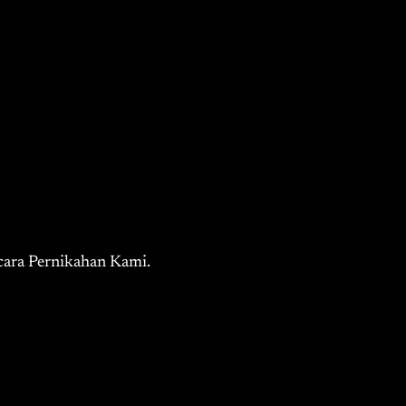
ara Pernikahan Kami.