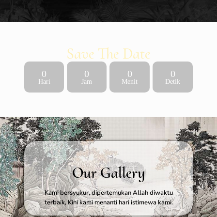
Save The Date
0
0
0
0
Hari
Jam
Menit
Detik
Our Gallery
Kami bersyukur, dipertemukan Allah diwaktu
terbaik, Kini kami menanti hari istimewa kami.