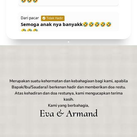
🤣🤣🤣
Dari pacar
Tidak Hadir
Semoga anak nya banyakk🤣🤣🤣🤣🤣
🤣🤣🤣
Erda nurhastuti
Tidak Hadir
Wahhhhh.... langsung gasss nikah nih
enggak mau nunggu setahun lagi hehe
Selamat ye sakinah mawadah warahmah
aamiin...
Merupakan suatu kehormatan dan kebahagiaan bagi kami, apabila
Bapak/Ibu/Saudara/i berkenan hadir dan memberikan doa restu.
Atas kehadiran dan doa restunya, kami mengucapkan terima
Dhea Mutia
Tidak Hadir
Selamat mbak eva semoga sakinah
kasih.
Kami yang berbahagia,
mawadah warahmah aamiin, maaf ga
Eva & Armand
bisa datang mbak 🙏🏻🙏🏻