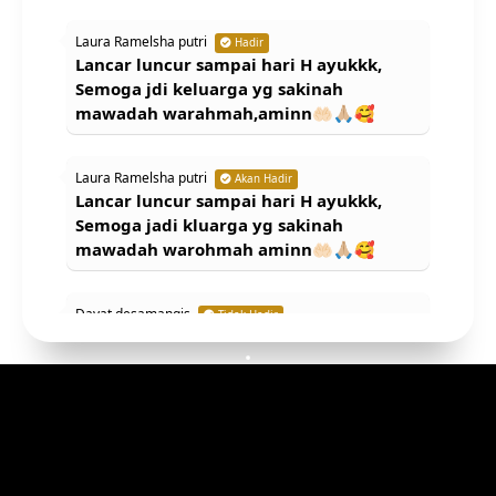
Laura Ramelsha putri
Hadir
Lancar luncur sampai hari H ayukkk,
Semoga jdi keluarga yg sakinah
mawadah warahmah,aminn🤲🏻🙏🏼🥰
Laura Ramelsha putri
Akan Hadir
Lancar luncur sampai hari H ayukkk,
Semoga jadi kluarga yg sakinah
mawadah warohmah aminn🤲🏻🙏🏼🥰
Dayat desamangis
Tidak Hadir
Y macam tu jok nikah lah gi jgn lamo
nian awk y dk bisa tibo lg dk do di
bunggo
Wiji Tri utami
Tidak Hadir
lancar luncur sampai hari H syg, maaf
Merupakan suatu kehormatan dan kebahagiaan bagi kami, apabila